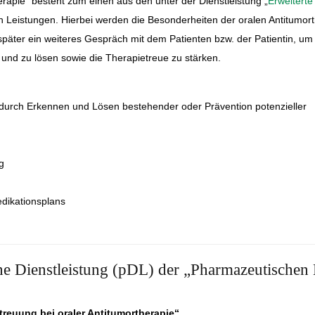
rapie“ besteht zum einen aus den unter der Dienstleistung „
Erweiterte
n Leistungen. Hierbei werden die Besonderheiten der oralen Antitumor
e später ein weiteres Gespräch mit dem Patienten bzw. der Patientin, u
und zu lösen sowie die Therapietreue zu stärken.
 durch Erkennen und Lösen bestehender oder Prävention potenzieller
g
dikationsplans
he Dienstleistung (pDL) der „Pharmazeutischen
reuung bei oraler Antitumortherapie“