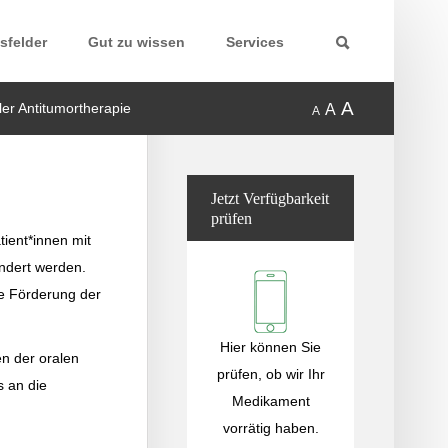
sfelder
Gut zu wissen
Services
A
er Antitumortherapie
A
A
Jetzt
Verfügbarkeit
prüfen
tient*innen mit
indert werden.
ie Förderung der
Hier können Sie
en der oralen
prüfen, ob wir Ihr
s an die
Medikament
vorrätig haben.