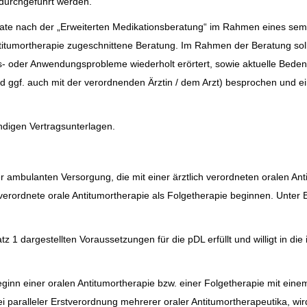
durchgeführt werden.
onate nach der „Erweiterten Medikationsberatung“ im Rahmen eines semi
titumortherapie zugeschnittene Beratung. Im Rahmen der Beratung sol
s- oder Anwendungsprobleme wiederholt erörtert, sowie aktuelle Bede
nd ggf. auch mit der verordnenden Ärztin / dem Arzt) besprochen und e
ändigen Vertragsunterlagen.
r ambulanten Versorgung, die mit einer ärztlich verordneten oralen Ant
verordnete orale Antitumortherapie als Folgetherapie beginnen. Unter 
atz 1 dargestellten Voraussetzungen für die pDL erfüllt und willigt in di
ginn einer oralen Antitumortherapie bzw. einer Folgetherapie mit eine
 paralleler Erstverordnung mehrerer oraler Antitumortherapeutika, wird