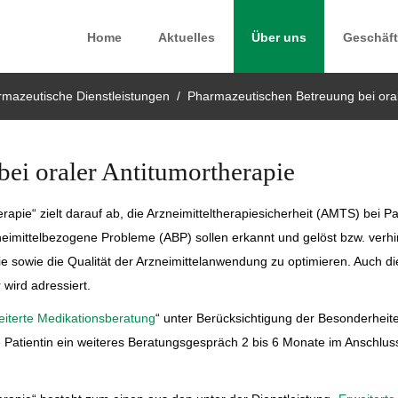
Home
Aktuelles
Über uns
Geschäft
mazeutische Dienstleistungen
Pharmazeutischen Betreuung bei oral
ei oraler Antitumortherapie
apie“ zielt darauf ab, die Arzneimitteltherapiesicherheit (AMTS) bei Pa
zneimittelbezogene Probleme (ABP) sollen erkannt und gelöst bzw. verh
apie sowie die Qualität der Arzneimittelanwendung zu optimieren. Auch d
wird adressiert.
eiterte Medikationsberatung
“ unter Berücksichtigung der Besonderheit
ie Patientin ein weiteres Beratungsgespräch 2 bis 6 Monate im Anschlus