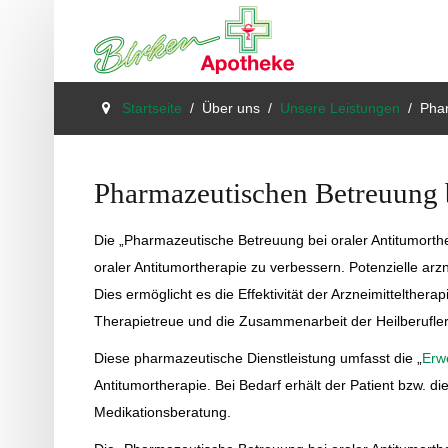
Home
Startseite
Über uns
Unsere Leistungen
Phar
Aktuelles
Pharmazeutischen Betreuung b
Über uns
Geschäftsfelder
Die „Pharmazeutische Betreuung bei oraler Antitumorther
oraler Antitumortherapie zu verbessern. Potenzielle ar
Gut zu wissen
Dies ermöglicht es die Effektivität der Arzneimittelther
Services
Therapietreue und die Zusammenarbeit der Heilberufler 
Diese pharmazeutische Dienstleistung umfasst die „
Erw
Antitumortherapie. Bei Bedarf erhält der Patient bzw. d
Medikationsberatung.