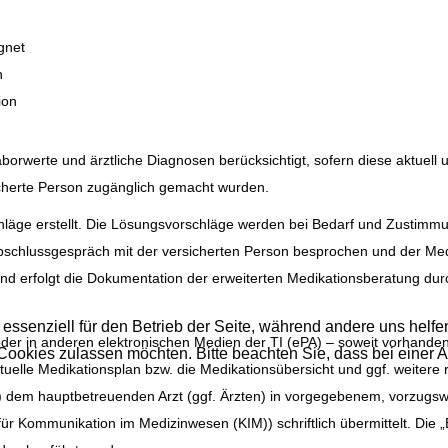
gnet
n
ion
werte und ärztliche Diagnosen berücksichtigt, sofern diese aktuell u
icherte Person zugänglich gemacht wurden.
hläge erstellt. Die Lösungsvorschläge werden bei Bedarf und Zustimm
bschlussgespräch mit der versicherten Person besprochen und der Med
eßend erfolgt die Dokumentation der erweiterten Medikationsberatung du
 essenziell für den Betrieb der Seite, während andere uns helf
 oder in anderen elektronischen Medien der TI (ePA) – soweit vorhanden
 Cookies zulassen möchten. Bitte beachten Sie, dass bei einer 
elle Medikationsplan bzw. die Medikationsübersicht und ggf. weitere 
e) dem hauptbetreuenden Arzt (ggf. Ärzten) in vorgegebenem, vorzugsw
für Kommunikation im Medizinwesen (KIM)) schriftlich übermittelt. Die „