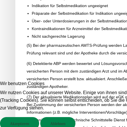
Indikation für Selbstmedikation ungeeignet
Präparate der Selbstmedikation für Indikation ungeei
Über- oder Unterdosierungen in der Selbstmedikatio
Kontraindikationen für Arzneimittel der Selbstmedikat
Nicht sachgerechte Lagerung
(5) Bei der pharmazeutischen AMTS-Prüfung werden Labor
Prüfung relevant sind und der Apotheke durch die vers
(6) Detektierte ABP werden bewertet und Lösungsvorsc
versicherten Person mit dem zuständigen Arzt und im A
versicherten Person erstellt bzw. aktualisiert. Anschli
Wir benutzen Cookies
zuständigen Apotheker.
Wir nutzen Cookies auf unserer Website. Einige von ihnen sind
(7) Der aktualisierte Medikationsplan wird auf der eGK
(Tracking Cookies). Sie können selbst entscheiden, ob Sie die
Bei Zustimmung der versicherten Person werden der aktu
zur Verfügung stehen.
Informationen (z.B. mögliche Interventionen/Vorschläg
elektronischem Format (technische Schnittstelle Dienst 
Akzeptieren
Ablehnen