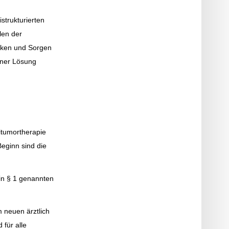
strukturierten
len der
nken und Sorgen
iner Lösung
itumortherapie
Beginn sind die
e in § 1 genannten
m neuen ärztlich
 für alle