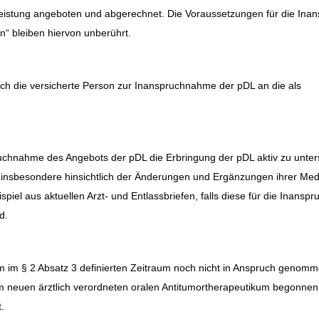
leistung angeboten und abgerechnet. Die Voraussetzungen für die In
n“ bleiben hiervon unberührt.
ich die versicherte Person zur Inanspruchnahme der pDL an die als
ruchnahme des Angebots der pDL die Erbringung der pDL aktiv zu unter
insbesondere hinsichtlich der Änderungen und Ergänzungen ihrer Medi
iel aus aktuellen Arzt- und Entlassbriefen, falls diese für die Inans
d.
dem im § 2 Absatz 3 definierten Zeitraum noch nicht in Anspruch genomm
m neuen ärztlich verordneten oralen Antitumortherapeutikum begonnen
.