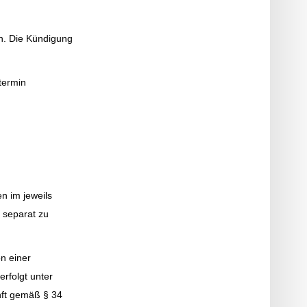
n. Die Kündigung
termin
n im jeweils
 separat zu
n einer
rfolgt unter
nft gemäß § 34