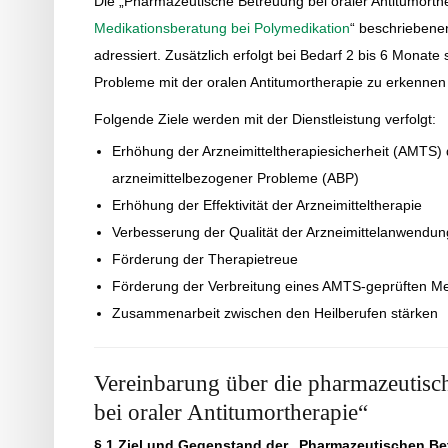
Die „Pharmazeutische Betreuung bei oraler Antitumorthe
Medikationsberatung bei Polymedikation
“ beschriebene
adressiert. Zusätzlich erfolgt bei Bedarf 2 bis 6 Monat
Probleme mit der oralen Antitumortherapie zu erkennen 
Folgende Ziele werden mit der Dienstleistung verfolgt:
Erhöhung der Arzneimitteltherapiesicherheit (AMTS)
arzneimittelbezogener Probleme (ABP)
Erhöhung der Effektivität der Arzneimitteltherapie
Verbesserung der Qualität der Arzneimittelanwendun
Förderung der Therapietreue
Förderung der Verbreitung eines AMTS-geprüften Me
Zusammenarbeit zwischen den Heilberufen stärken
Vereinbarung über die pharmazeutisc
bei oraler Antitumortherapie“
§ 1 Ziel und Gegenstand der „Pharmazeutischen Bet